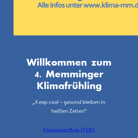
Willkommen zum
4. Memminger
Klimafrühling
„Keep cool – gesund bleiben in
heißen Zeiten“
Programmflyer (PDF)