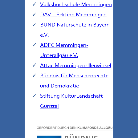
Volkshochschule Memmingen
DAV – Sektion Memmingen
BUND Naturschutz in Bayern
e.V.
ADFC Memmingen-
Unterallgäu e.V.
Attac Memmingen-Illerwinkel
Bündnis für Menschenrechte
und Demokratie
Stiftung KulturLandschaft
Günztal