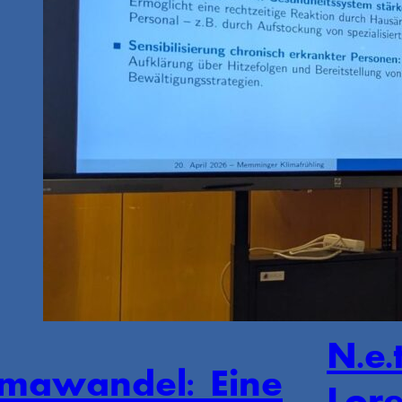
N.e.t
imawandel: Eine
Lor