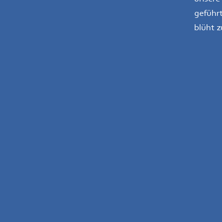
geführ
blüht 