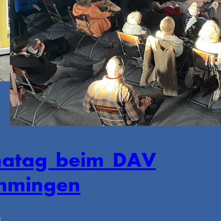
matag beim DAV
mingen