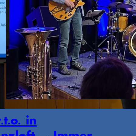
.t.o. in
enzloft – Immer