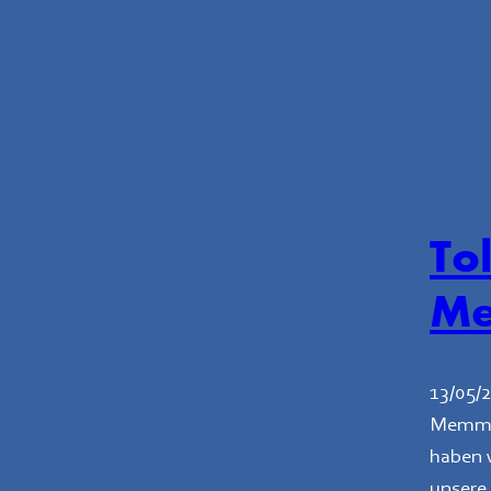
Tol
Me
13/05/
Memmin
haben w
unsere 